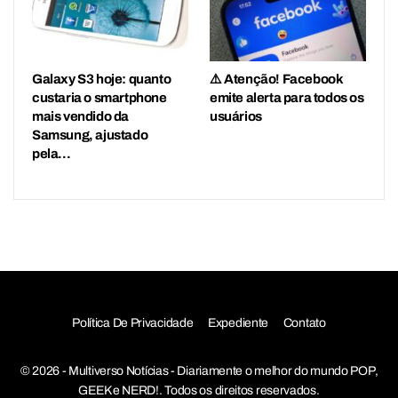
Galaxy S3 hoje: quanto
⚠️ Atenção! Facebook
custaria o smartphone
emite alerta para todos os
mais vendido da
usuários
Samsung, ajustado
pela…
Política De Privacidade
Expediente
Contato
© 2026 - Multiverso Notícias - Diariamente o melhor do mundo POP,
GEEK e NERD!. Todos os direitos reservados.