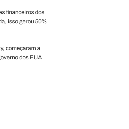
es financeiros dos
da, isso gerou 50%
ity, começaram a
o governo dos EUA