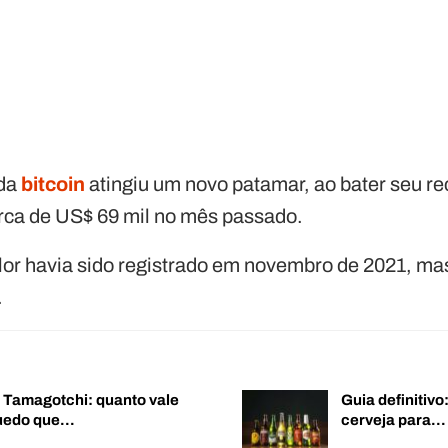
eda
bitcoin
atingiu um novo patamar, ao bater seu re
rca de US$ 69 mil no mês passado.
lor havia sido registrado em novembro de 2021, mas
.
o Tamagotchi: quanto vale
Guia definitiv
quedo que…
cerveja para…