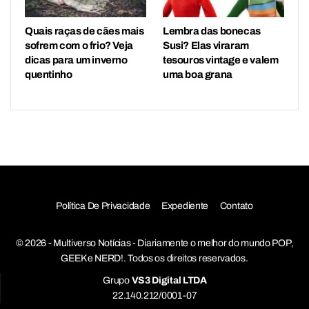
Quais raças de cães mais
Lembra das bonecas
sofrem com o frio? Veja
Susi? Elas viraram
dicas para um inverno
tesouros vintage e valem
quentinho
uma boa grana
Política De Privacidade
Expediente
Contato
© 2026 - Multiverso Notícias - Diariamente o melhor do mundo POP,
GEEK e NERD!. Todos os direitos reservados.
Grupo
VS3 Digital LTDA
22.140.212/0001-07