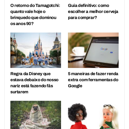
O retorno do Tamagotchi:
Guia definitivo: como
quanto vale hoje o
escolher a melhor cerveja
brinquedo que dominou
para comprar?
os anos 90?
Regra da Disney que
5 maneiras de fazer renda
estava debaixo do nosso
extra com ferramentas do
nariz está fazendo fãs
Google
surtarem