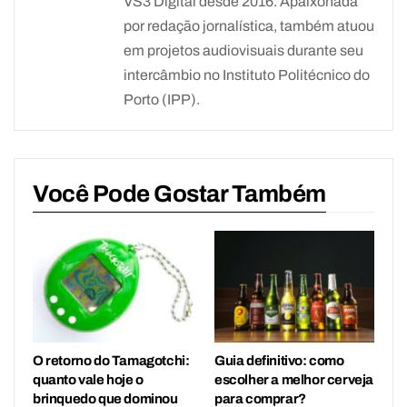
VS3 Digital desde 2016. Apaixonada
por redação jornalística, também atuou
em projetos audiovisuais durante seu
intercâmbio no Instituto Politécnico do
Porto (IPP).
Você Pode Gostar Também
O retorno do Tamagotchi:
Guia definitivo: como
quanto vale hoje o
escolher a melhor cerveja
brinquedo que dominou
para comprar?