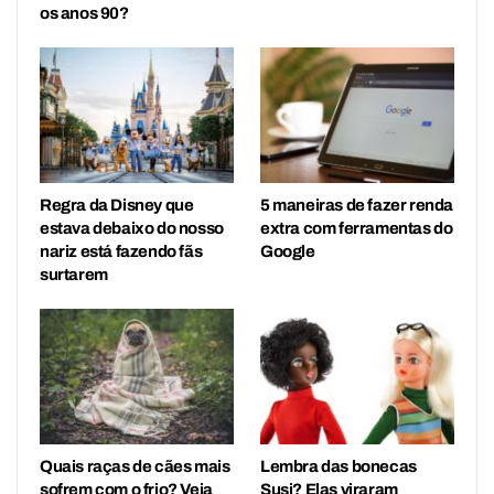
os anos 90?
Regra da Disney que
5 maneiras de fazer renda
estava debaixo do nosso
extra com ferramentas do
nariz está fazendo fãs
Google
surtarem
Quais raças de cães mais
Lembra das bonecas
sofrem com o frio? Veja
Susi? Elas viraram