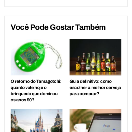
Você Pode Gostar Também
O retorno do Tamagotchi:
Guia definitivo: como
quanto vale hoje o
escolher a melhor cerveja
brinquedo que dominou
para comprar?
os anos 90?