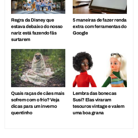
Regra da Disney que
5 maneiras de fazer renda
estava debaixo do nosso
extra com ferramentas do
nariz está fazendo fãs
Google
surtarem
Quais raças de cães mais
Lembra das bonecas
sofrem com o frio? Veja
Susi? Elas viraram
dicas para um inverno
tesouros vintage e valem
quentinho
uma boa grana