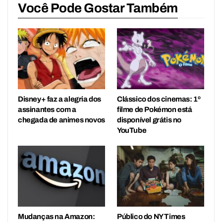
Você Pode Gostar Também
Disney+ faz a alegria dos
Clássico dos cinemas: 1º
assinantes com a
filme de Pokémon está
chegada de animes novos
disponível grátis no
YouTube
Mudanças na Amazon:
Público do NY Times