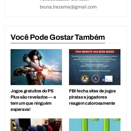
bruna.trezeme@gmail.com
Você Pode Gostar Também
Jogos gratuitos do PS
FBI fecha sites de jogos
Plus são revelados — e
piratas e jogadores
tem um que ninguém
reagem calorosamente
esperava!