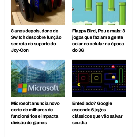
8 anos depois, dono de
Flappy Bird, Pou e mais: 8
Switch descobre função
jogos que faziam a gente
secreta do suporte do
colar no celular na época
Joy-Con
do 3G
Microsoft anuncia novo
Entediado? Google
corte de milhares de
esconde 6 jogos
funcionários e impacta
clássicos que vão salvar
divisão de games
seu dia