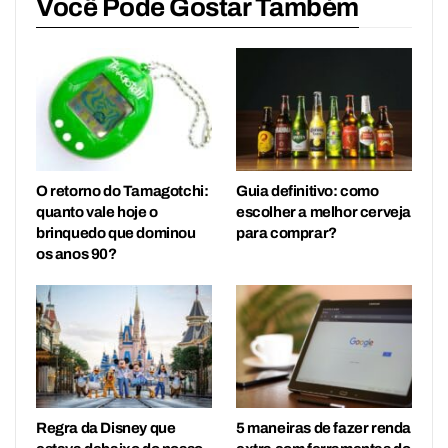
Você Pode Gostar Também
O retorno do Tamagotchi:
Guia definitivo: como
quanto vale hoje o
escolher a melhor cerveja
brinquedo que dominou
para comprar?
os anos 90?
Regra da Disney que
5 maneiras de fazer renda