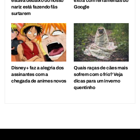
estava debaixo do nosso
extra com ferramentas do
nariz está fazendo fãs
Google
surtarem
Disney+ faz a alegria dos
Quais raças de cães mais
assinantes com a
sofrem com o frio? Veja
chegada de animes novos
dicas para um inverno
quentinho