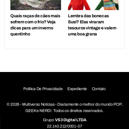
Quais raças de cães mais
Lembra das bonecas
sofrem com o frio? Veja
Susi? Elas viraram
dicas para um inverno
tesouros vintage e valem
quentinho
uma boa grana
Política De Privacidade
Expediente
Contato
© 2026 - Multiverso Notícias - Diariamente o melhor do mundo POP,
GEEK e NERD!. Todos os direitos reservados.
Grupo
VS3 Digital LTDA
22.140.212/0001-07