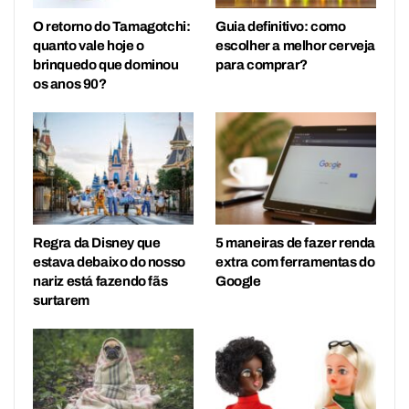
O retorno do Tamagotchi:
Guia definitivo: como
quanto vale hoje o
escolher a melhor cerveja
brinquedo que dominou
para comprar?
os anos 90?
Regra da Disney que
5 maneiras de fazer renda
estava debaixo do nosso
extra com ferramentas do
nariz está fazendo fãs
Google
surtarem