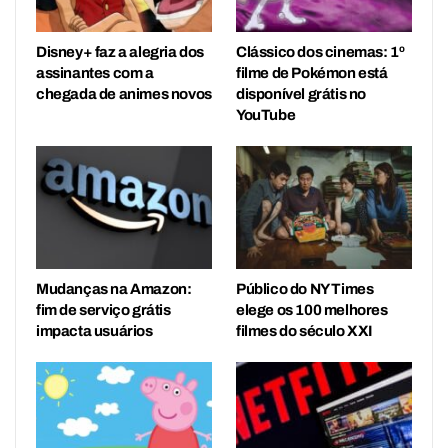
Disney+ faz a alegria dos
Clássico dos cinemas: 1º
assinantes com a
filme de Pokémon está
chegada de animes novos
disponível grátis no
YouTube
Mudanças na Amazon:
Público do NY Times
fim de serviço grátis
elege os 100 melhores
impacta usuários
filmes do século XXI