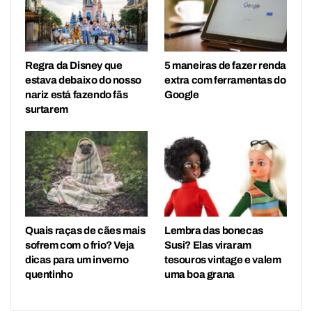
Regra da Disney que
5 maneiras de fazer renda
estava debaixo do nosso
extra com ferramentas do
nariz está fazendo fãs
Google
surtarem
Quais raças de cães mais
Lembra das bonecas
sofrem com o frio? Veja
Susi? Elas viraram
dicas para um inverno
tesouros vintage e valem
quentinho
uma boa grana