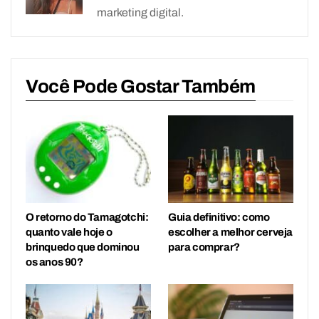
marketing digital.
Você Pode Gostar Também
O retorno do Tamagotchi:
Guia definitivo: como
quanto vale hoje o
escolher a melhor cerveja
brinquedo que dominou
para comprar?
os anos 90?