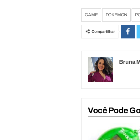
GAME
POKEMON
P
Compartilhar
Bruna 
Você Pode G