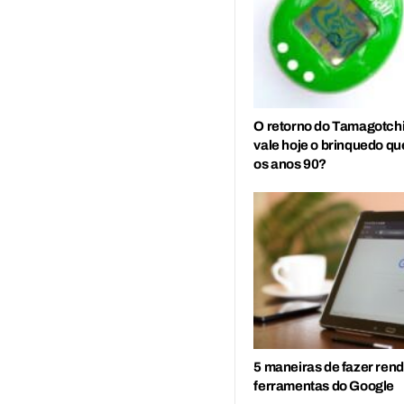
O retorno do Tamagotchi
vale hoje o brinquedo q
os anos 90?
5 maneiras de fazer ren
ferramentas do Google