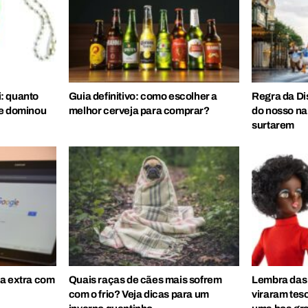
: quanto
Guia definitivo: como escolher a
Regra da Di
ue dominou
melhor cerveja para comprar?
do nosso nar
surtarem
da extra com
Quais raças de cães mais sofrem
Lembra das 
com o frio? Veja dicas para um
viraram tes