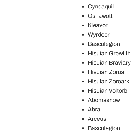
Cyndaquil
Oshawott
Kleavor
Wyrdeer
Basculegion
Hisuian Growlit
Hisuian Braviary
Hisuian Zorua
Hisuian Zoroark
Hisuian Voltorb
Abomasnow
Abra
Arceus
Basculegion