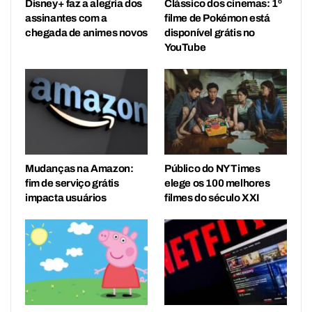
Disney+ faz a alegria dos
Clássico dos cinemas: 1º
assinantes com a
filme de Pokémon está
chegada de animes novos
disponível grátis no
YouTube
Mudanças na Amazon:
Público do NY Times
fim de serviço grátis
elege os 100 melhores
impacta usuários
filmes do século XXI