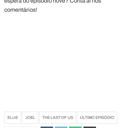
espera do episódio nove? Conta aí nos
comentários!
ELLIE
JOEL
THE LAST OF US
ÚLTIMO EPISÓDIO