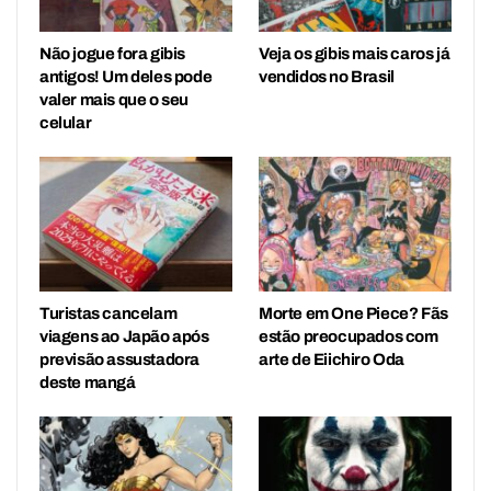
Não jogue fora gibis
Veja os gibis mais caros já
antigos! Um deles pode
vendidos no Brasil
valer mais que o seu
celular
Turistas cancelam
Morte em One Piece? Fãs
viagens ao Japão após
estão preocupados com
previsão assustadora
arte de Eiichiro Oda
deste mangá