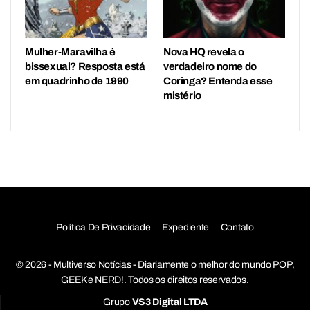
Mulher-Maravilha é
Nova HQ revela o
bissexual? Resposta está
verdadeiro nome do
em quadrinho de 1990
Coringa? Entenda esse
mistério
Política De Privacidade
Expediente
Contato
© 2026 - Multiverso Notícias - Diariamente o melhor do mundo POP,
GEEK e NERD!. Todos os direitos reservados.
Grupo
VS3 Digital LTDA