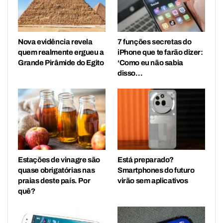
Nova evidência revela
7 funções secretas do
quem realmente ergueu a
iPhone que te farão dizer:
Grande Pirâmide do Egito
‘Como eu não sabia
disso…
Estações de vinagre são
Está preparado?
quase obrigatórias nas
Smartphones do futuro
praias deste país. Por
virão sem aplicativos
quê?