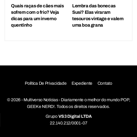
Quais raças de cães mais
Lembra das bonecas
sofrem com o frio? Veja
Susi? Elas viraram
dicas para um inverno
tesouros vintage e valem
quentinho
uma boa grana
Política De Privacidade
Expediente
Contato
© 2026 - Multiverso Notícias - Diariamente o melhor do mundo POP,
GEEK e NERD!. Todos os direitos reservados.
Grupo
VS3 Digital LTDA
22.140.212/0001-07