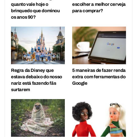
quanto vale hoje o
escolher a melhor cerveja
brinquedo que dominou
para comprar?
os anos 90?
Regra da Disney que
5 maneiras de fazer renda
estava debaixo do nosso
extra com ferramentas do
nariz está fazendo fãs
Google
surtarem