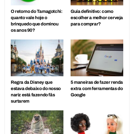
O retorno do Tamagotchi:
Guia definitivo: como
quanto vale hoje o
escolher a melhor cerveja
brinquedo que dominou
para comprar?
os anos 90?
Regra da Disney que
5 maneiras de fazer renda
estava debaixo do nosso
extra com ferramentas do
nariz está fazendo fãs
Google
surtarem