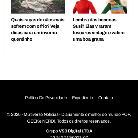
Quais raças de cães mais
Lembra das bonecas
sofrem com o frio? Veja
Susi? Elas viraram
dicas para um inverno
tesouros vintage e valem
quentinho
uma boa grana
Política De Privacidade
Expediente
Contato
© 2026 - Multiverso Notícias - Diariamente o melhor do mundo POP,
GEEK e NERD!. Todos os direitos reservados.
Grupo
VS3 Digital LTDA
22.140.212/0001-07