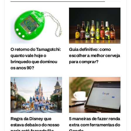
O retorno do Tamagotchi:
Guia definitivo: como
quanto vale hoje o
escolher a melhor cerveja
brinquedo que dominou
para comprar?
os anos 90?
Regra da Disney que
5 maneiras de fazer renda
estava debaixo do nosso
extra com ferramentas do