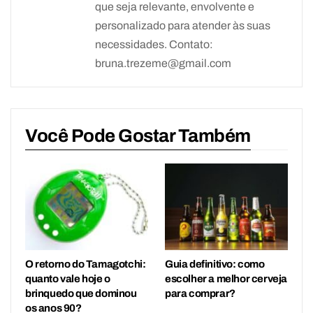
que seja relevante, envolvente e
personalizado para atender às suas
necessidades. Contato:
bruna.trezeme@gmail.com
Você Pode Gostar Também
O retorno do Tamagotchi:
Guia definitivo: como
quanto vale hoje o
escolher a melhor cerveja
brinquedo que dominou
para comprar?
os anos 90?