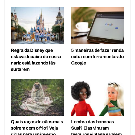
Regra da Disney que
5 maneiras de fazer renda
estava debaixo do nosso
extra com ferramentas do
nariz está fazendo fãs
Google
surtarem
Quais raças de cães mais
Lembra das bonecas
sofrem com o frio? Veja
Susi? Elas viraram
dicas para um inverno
tesouros vintage e valem