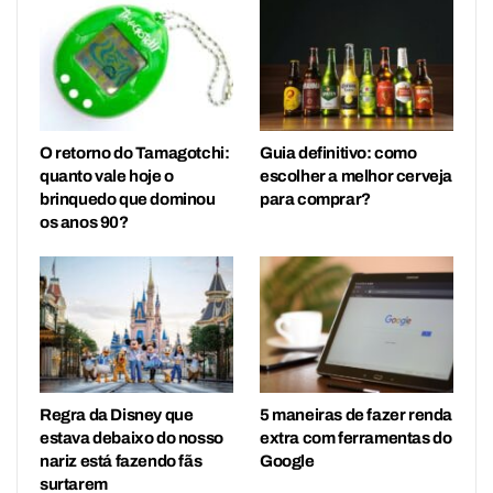
O retorno do Tamagotchi:
Guia definitivo: como
quanto vale hoje o
escolher a melhor cerveja
brinquedo que dominou
para comprar?
os anos 90?
Regra da Disney que
5 maneiras de fazer renda
estava debaixo do nosso
extra com ferramentas do
nariz está fazendo fãs
Google
surtarem