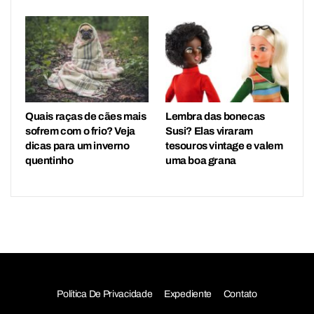
Quais raças de cães mais
Lembra das bonecas
sofrem com o frio? Veja
Susi? Elas viraram
dicas para um inverno
tesouros vintage e valem
quentinho
uma boa grana
Política De Privacidade
Expediente
Contato