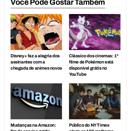
Você Pode Gostar Também
Disney+ faz a alegria dos
Clássico dos cinemas: 1º
assinantes com a
filme de Pokémon está
chegada de animes novos
disponível grátis no
YouTube
Mudanças na Amazon:
Público do NY Times