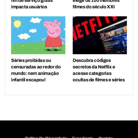
fim de serviço grátis
elege os 100 melhores
impacta usuários
filmes do século XXI
Séries proibidas ou
Descubra códigos
censuradas ao redor do
secretos da Netflix e
mundo: nem animação
acesse categorias
infantil escapou!
ocultas de filmes e séries