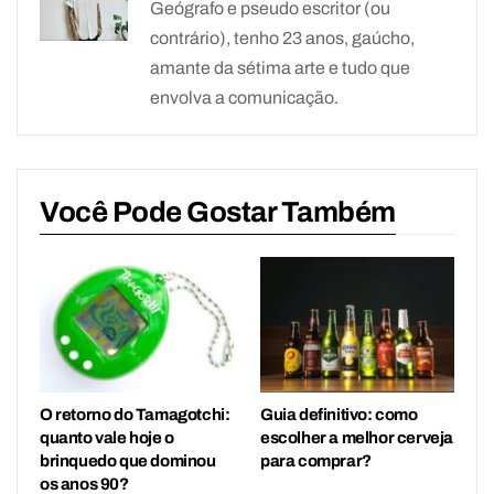
Geógrafo e pseudo escritor (ou
contrário), tenho 23 anos, gaúcho,
amante da sétima arte e tudo que
envolva a comunicação.
Você Pode Gostar Também
O retorno do Tamagotchi:
Guia definitivo: como
quanto vale hoje o
escolher a melhor cerveja
brinquedo que dominou
para comprar?
os anos 90?