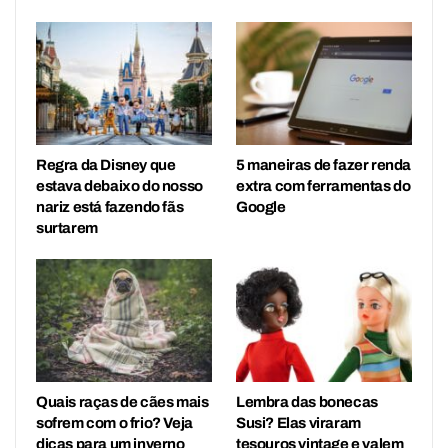
Regra da Disney que
5 maneiras de fazer renda
estava debaixo do nosso
extra com ferramentas do
nariz está fazendo fãs
Google
surtarem
Quais raças de cães mais
Lembra das bonecas
sofrem com o frio? Veja
Susi? Elas viraram
dicas para um inverno
tesouros vintage e valem