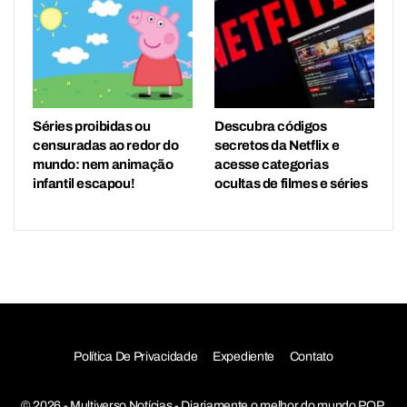
Séries proibidas ou
Descubra códigos
censuradas ao redor do
secretos da Netflix e
mundo: nem animação
acesse categorias
infantil escapou!
ocultas de filmes e séries
Política De Privacidade
Expediente
Contato
© 2026 - Multiverso Notícias - Diariamente o melhor do mundo POP,