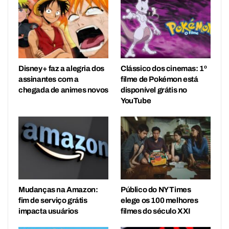
Disney+ faz a alegria dos
Clássico dos cinemas: 1º
assinantes com a
filme de Pokémon está
chegada de animes novos
disponível grátis no
YouTube
Mudanças na Amazon:
Público do NY Times
fim de serviço grátis
elege os 100 melhores
impacta usuários
filmes do século XXI