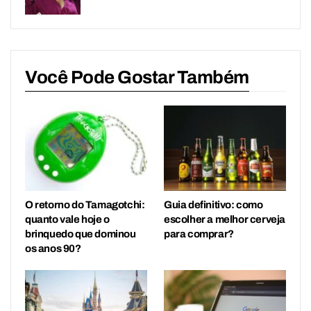
Você Pode Gostar Também
O retorno do Tamagotchi:
Guia definitivo: como
quanto vale hoje o
escolher a melhor cerveja
brinquedo que dominou
para comprar?
os anos 90?