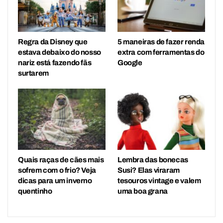
Regra da Disney que
5 maneiras de fazer renda
estava debaixo do nosso
extra com ferramentas do
nariz está fazendo fãs
Google
surtarem
Quais raças de cães mais
Lembra das bonecas
sofrem com o frio? Veja
Susi? Elas viraram
dicas para um inverno
tesouros vintage e valem
quentinho
uma boa grana