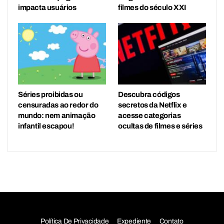
impacta usuários
filmes do século XXI
Séries proibidas ou
Descubra códigos
censuradas ao redor do
secretos da Netflix e
mundo: nem animação
acesse categorias
infantil escapou!
ocultas de filmes e séries
Política De Privacidade
Expediente
Contato