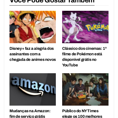
Disney+ faz a alegria dos
Clássico dos cinemas: 1º
assinantes com a
filme de Pokémon está
chegada de animes novos
disponível grátis no
YouTube
Mudanças na Amazon:
Público do NY Times
fim de serviço grátis
elege os 100 melhores