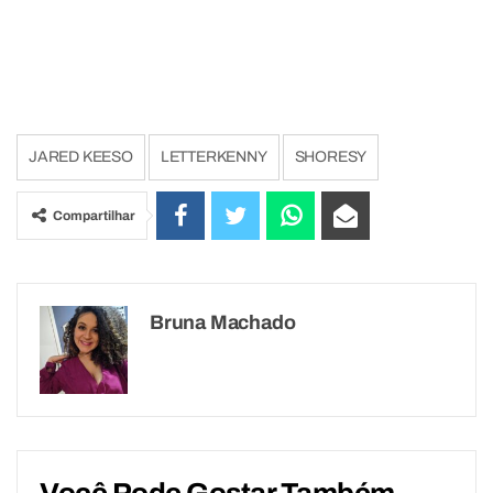
JARED KEESO
LETTERKENNY
SHORESY
Compartilhar
Bruna Machado
Você Pode Gostar Também