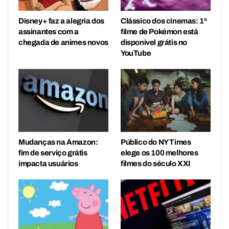
Disney+ faz a alegria dos
Clássico dos cinemas: 1º
assinantes com a
filme de Pokémon está
chegada de animes novos
disponível grátis no
YouTube
Mudanças na Amazon:
Público do NY Times
fim de serviço grátis
elege os 100 melhores
impacta usuários
filmes do século XXI