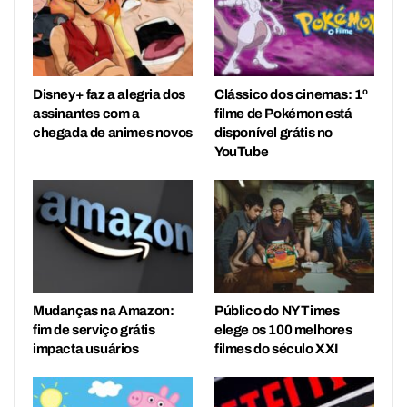
Disney+ faz a alegria dos
Clássico dos cinemas: 1º
assinantes com a
filme de Pokémon está
chegada de animes novos
disponível grátis no
YouTube
Mudanças na Amazon:
Público do NY Times
fim de serviço grátis
elege os 100 melhores
impacta usuários
filmes do século XXI