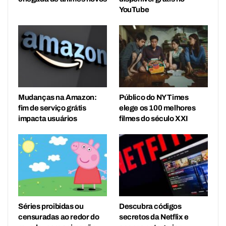
YouTube
Mudanças na Amazon:
Público do NY Times
fim de serviço grátis
elege os 100 melhores
impacta usuários
filmes do século XXI
Séries proibidas ou
Descubra códigos
censuradas ao redor do
secretos da Netflix e