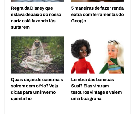
Regra da Disney que
5 maneiras de fazer renda
estava debaixo do nosso
extra com ferramentas do
nariz está fazendo fãs
Google
surtarem
Quais raças de cães mais
Lembra das bonecas
sofrem com o frio? Veja
Susi? Elas viraram
dicas para um inverno
tesouros vintage e valem
quentinho
uma boa grana