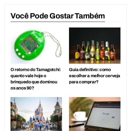
Você Pode Gostar Também
O retorno do Tamagotchi:
Guia definitivo: como
quanto vale hoje o
escolher a melhor cerveja
brinquedo que dominou
para comprar?
os anos 90?