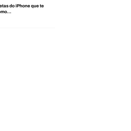
etas do iPhone que te
‘Como…