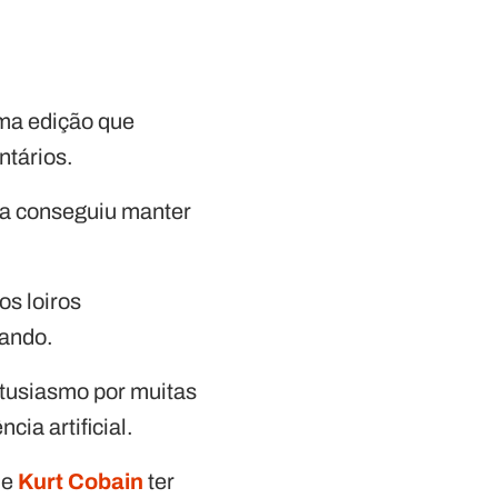
ma edição que
ntários.
da conseguiu manter
os loiros
nando.
ntusiasmo por muitas
ia artificial.
de
Kurt Cobain
ter