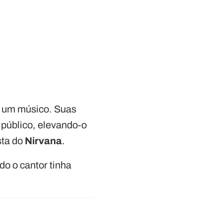
s um músico. Suas
 público, elevando-o
sta do
Nirvana
.
o o cantor tinha