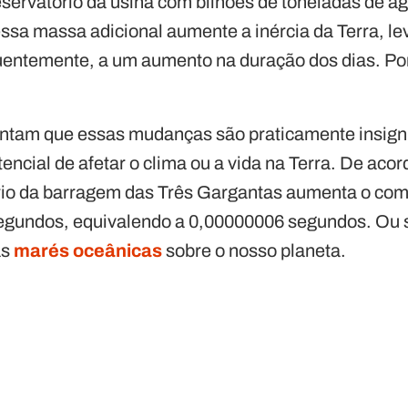
eservatório da usina com bilhões de toneladas de ág
essa massa adicional aumente a inércia da Terra, l
uentemente, a um aumento na duração dos dias. Po
ntam que essas mudanças são praticamente insigni
tencial de afetar o clima ou a vida na Terra. De aco
rio da barragem das Três Gargantas aumenta o co
egundos, equivalendo a 0,00000006 segundos. Ou s
as
marés oceânicas
sobre o nosso planeta.