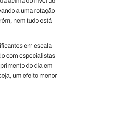
ua acima do nível do
evando a uma rotação
rém, nem tudo está
ficantes em escala
rdo com especialistas
mprimento do dia em
eja, um efeito menor