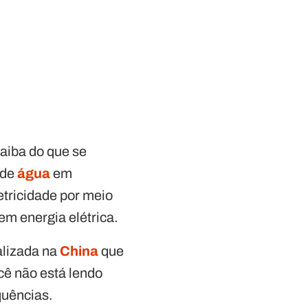
saiba do que se
 de
água
em
etricidade por meio
em energia elétrica.
alizada na
China
que
cê não está lendo
quências.