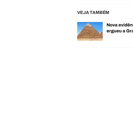
VEJA TAMBÉM
Nova evidên
ergueu a G