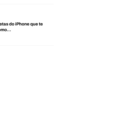
etas do iPhone que te
‘Como…