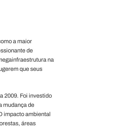
 como a maior
essionante de
megainfraestrutura na
 sugerem que seus
a 2009. Foi investido
m a mudança de
O impacto ambiental
orestas, áreas