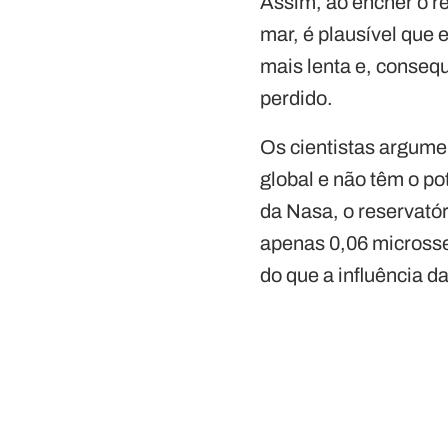
Assim, ao encher o r
mar, é plausível que 
mais lenta e, conseq
perdido.
Os cientistas argume
global e não têm o po
da Nasa, o reservató
apenas 0,06 micross
do que a influência d