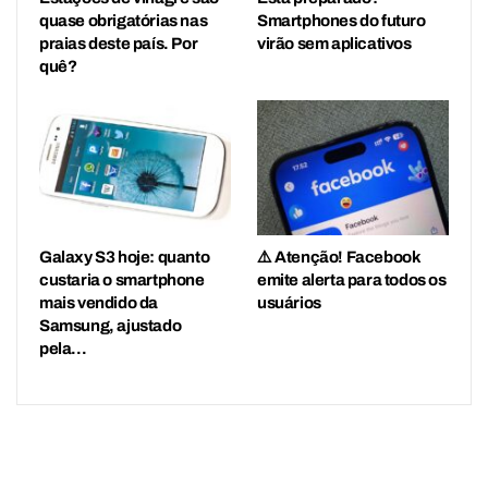
quase obrigatórias nas
Smartphones do futuro
praias deste país. Por
virão sem aplicativos
quê?
Galaxy S3 hoje: quanto
⚠️ Atenção! Facebook
custaria o smartphone
emite alerta para todos os
mais vendido da
usuários
Samsung, ajustado
pela…