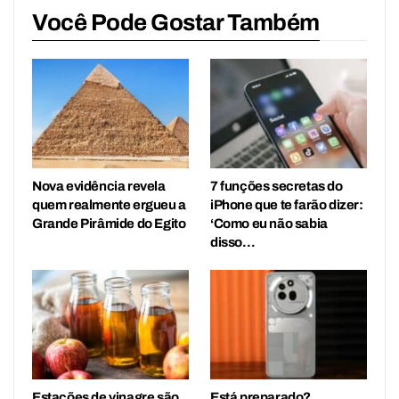
Você Pode Gostar Também
Nova evidência revela
7 funções secretas do
quem realmente ergueu a
iPhone que te farão dizer:
Grande Pirâmide do Egito
‘Como eu não sabia
disso…
Estações de vinagre são
Está preparado?