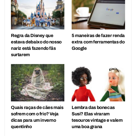
Regra da Disney que
5 maneiras de fazer renda
estava debaixo do nosso
extra com ferramentas do
nariz está fazendo fãs
Google
surtarem
Quais raças de cães mais
Lembra das bonecas
sofrem com o frio? Veja
Susi? Elas viraram
dicas para um inverno
tesouros vintage e valem
quentinho
uma boa grana