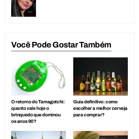
Você Pode Gostar Também
O retorno do Tamagotchi:
Guia definitivo: como
quanto vale hoje o
escolher a melhor cerveja
brinquedo que dominou
para comprar?
os anos 90?