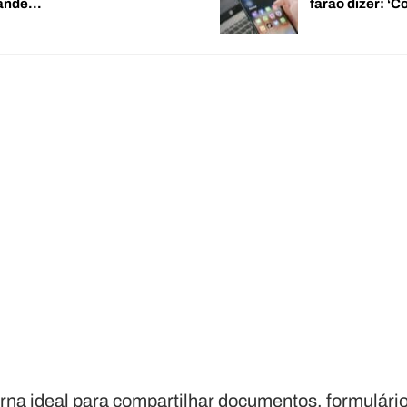
rande…
farão dizer: 
rna ideal para compartilhar documentos, formulário