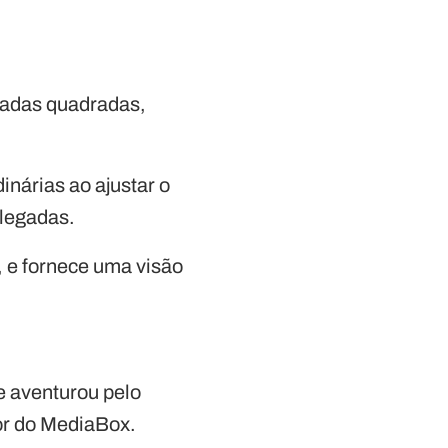
egadas quadradas,
nárias ao ajustar o
olegadas.
, e fornece uma visão
e aventurou pelo
lor do MediaBox.