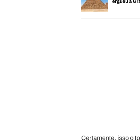
ergueu a G
Certamente, isso o to