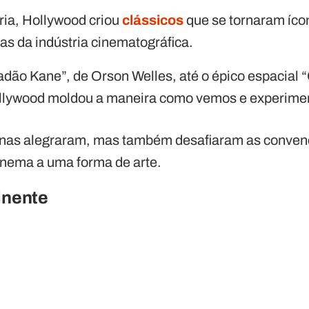
ria, Hollywood criou
clássicos
que se tornaram ícon
as da indústria cinematográfica.
adão Kane”, de Orson Welles, até o épico espacial “
llywood moldou a maneira como vemos e experime
enas alegraram, mas também desafiaram as convenç
cinema a uma forma de arte.
inente