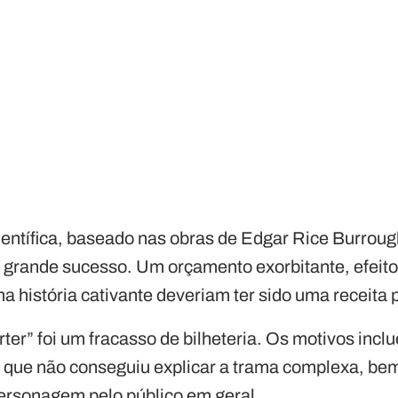
científica, baseado nas obras de Edgar Rice Burroug
m grande sucesso. Um orçamento exorbitante, efeito
 história cativante deveriam ter sido uma receita 
rter” foi um fracasso de bilheteria. Os motivos i
 que não conseguiu explicar a trama complexa, bem
ersonagem pelo público em geral.