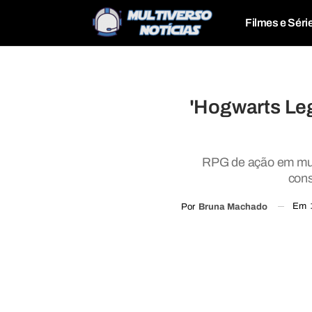
Filmes e Séri
'Hogwarts Leg
RPG de ação em mund
cons
Em
Por
Bruna Machado