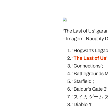
‘The Last of Us’ gara
– Imagem: Naughty 
‘Hogwarts Legac
‘
The Last of Us
’
‘Connections’;
‘Battlegrounds M
‘Starfield’;
‘Baldur’s Gate 3’
‘スイカ ゲーム (Su
‘Diablo 4’;