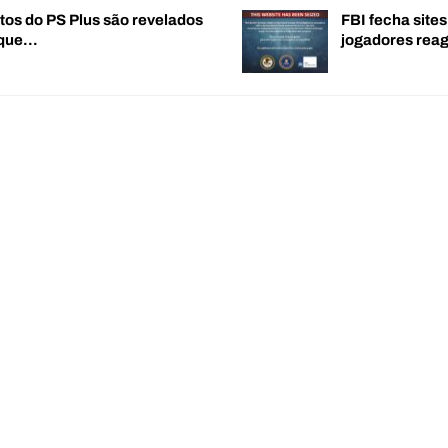
tos do PS Plus são revelados
FBI fecha sites
 que…
jogadores re