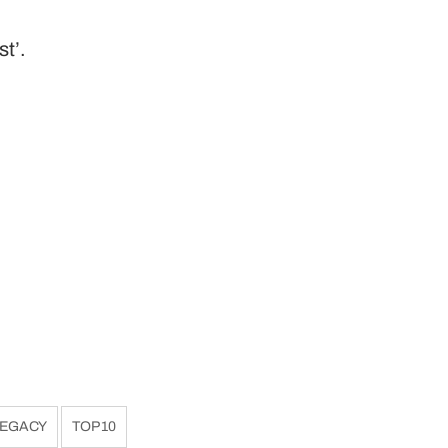
st’.
LEGACY
TOP 10