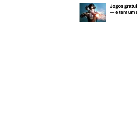
Jogos gratui
— e tem um