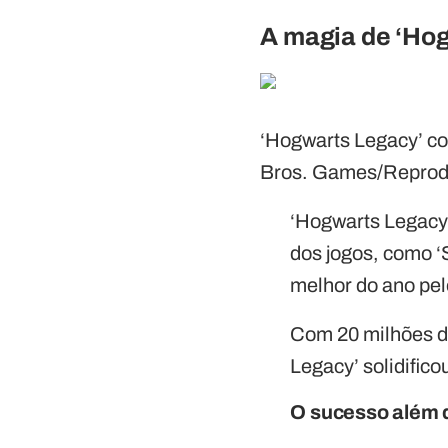
A magia de ‘Ho
‘Hogwarts Legacy’ c
Bros. Games/Repro
‘Hogwarts Legacy’
dos jogos, como ‘S
melhor do ano pe
Com 20 milhões de
Legacy’ solidific
O sucesso além 