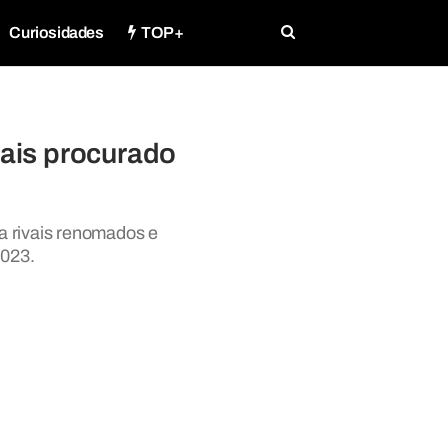
Curiosidades
TOP+
mais procurado
a rivais renomados e
2023.