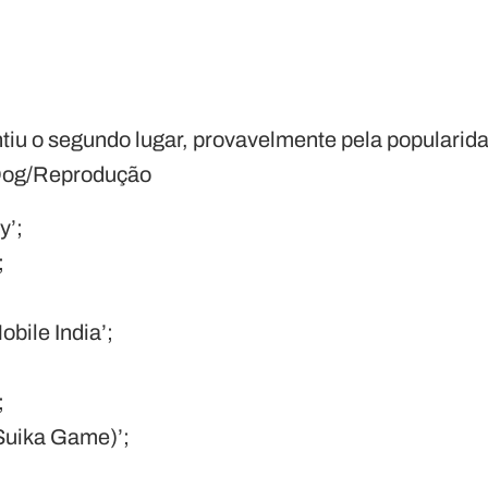
ntiu o segundo lugar, provavelmente pela popularid
Dog/Reprodução
y’;
;
obile India’;
;
ika Game)’;