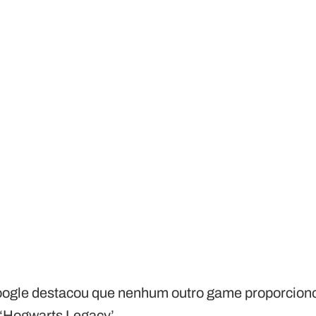
oogle destacou que nenhum outro game proporciono
 ‘Hogwarts Legacy’.