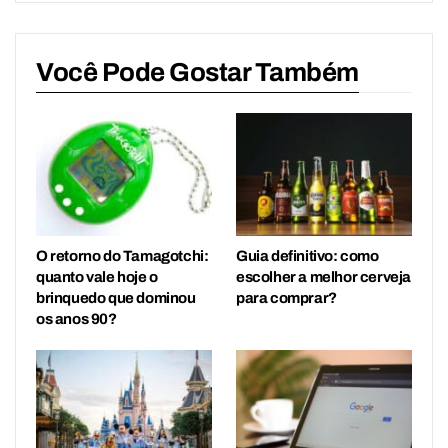
Você Pode Gostar Também
O retorno do Tamagotchi:
Guia definitivo: como
quanto vale hoje o
escolher a melhor cerveja
brinquedo que dominou
para comprar?
os anos 90?