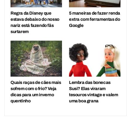
Regra da Disney que
5 maneiras de fazer renda
estava debaixo do nosso
extra com ferramentas do
nariz está fazendo fãs
Google
surtarem
Quais raças de cães mais
Lembra das bonecas
sofrem com o frio? Veja
Susi? Elas viraram
dicas para um inverno
tesouros vintage e valem
quentinho
uma boa grana