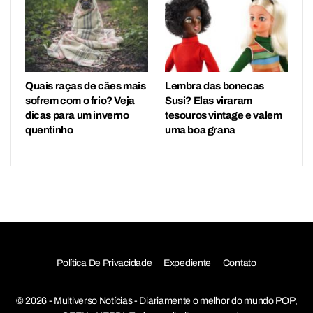
Quais raças de cães mais
Lembra das bonecas
sofrem com o frio? Veja
Susi? Elas viraram
dicas para um inverno
tesouros vintage e valem
quentinho
uma boa grana
Política De Privacidade
Expediente
Contato
© 2026 - Multiverso Notícias - Diariamente o melhor do mundo POP,