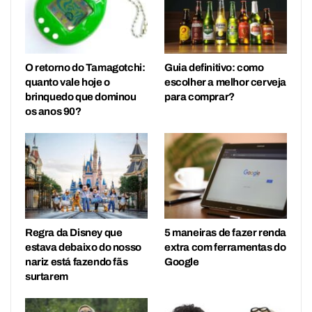
O retorno do Tamagotchi:
Guia definitivo: como
quanto vale hoje o
escolher a melhor cerveja
brinquedo que dominou
para comprar?
os anos 90?
Regra da Disney que
5 maneiras de fazer renda
estava debaixo do nosso
extra com ferramentas do
nariz está fazendo fãs
Google
surtarem