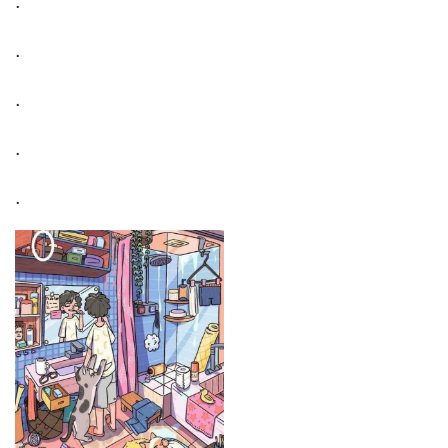
.
.
.
.
.