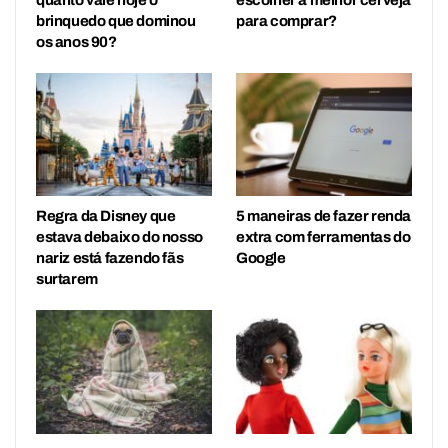
quanto vale hoje o
escolher a melhor cerveja
brinquedo que dominou
para comprar?
os anos 90?
Regra da Disney que
5 maneiras de fazer renda
estava debaixo do nosso
extra com ferramentas do
nariz está fazendo fãs
Google
surtarem