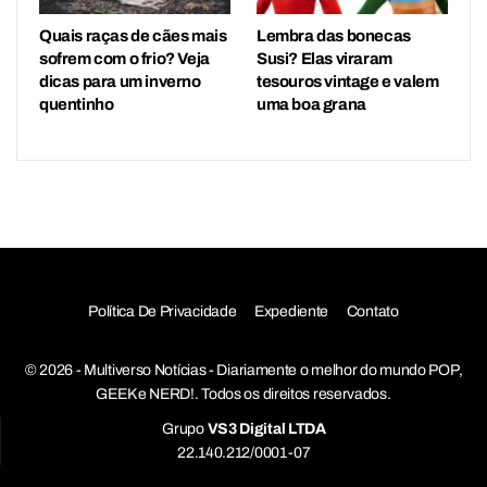
Quais raças de cães mais
Lembra das bonecas
sofrem com o frio? Veja
Susi? Elas viraram
dicas para um inverno
tesouros vintage e valem
quentinho
uma boa grana
Política De Privacidade
Expediente
Contato
© 2026 - Multiverso Notícias - Diariamente o melhor do mundo POP,
GEEK e NERD!. Todos os direitos reservados.
Grupo
VS3 Digital LTDA
22.140.212/0001-07