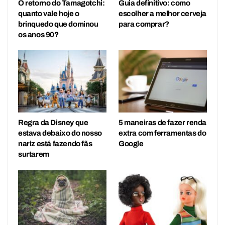
O retorno do Tamagotchi:
Guia definitivo: como
quanto vale hoje o
escolher a melhor cerveja
brinquedo que dominou
para comprar?
os anos 90?
Regra da Disney que
5 maneiras de fazer renda
estava debaixo do nosso
extra com ferramentas do
nariz está fazendo fãs
Google
surtarem