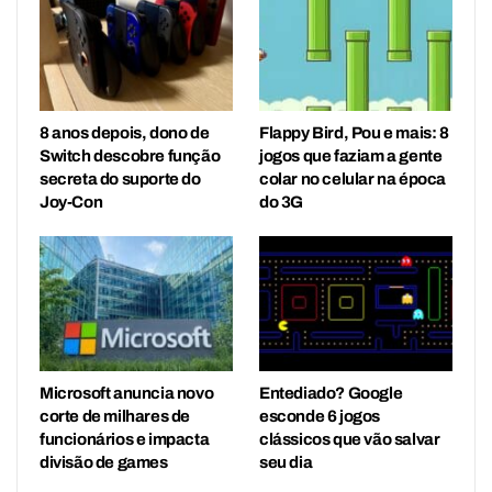
8 anos depois, dono de
Flappy Bird, Pou e mais: 8
Switch descobre função
jogos que faziam a gente
secreta do suporte do
colar no celular na época
Joy-Con
do 3G
Microsoft anuncia novo
Entediado? Google
corte de milhares de
esconde 6 jogos
funcionários e impacta
clássicos que vão salvar
divisão de games
seu dia