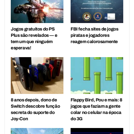
Jogos gratuitos do PS
FBI fecha sites de jogos
Plus são revelados — e
piratas e jogadores
tem um que ninguém
reagem calorosamente
esperava!
8 anos depois, dono de
Flappy Bird, Pou e mais: 8
Switch descobre função
jogos que faziam a gente
secreta do suporte do
colar no celular na época
Joy-Con
do 3G