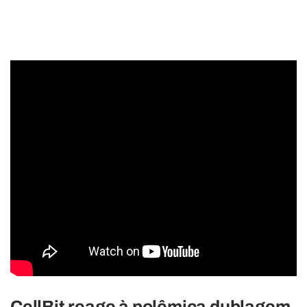
CellBit reage à polêmica dublagem