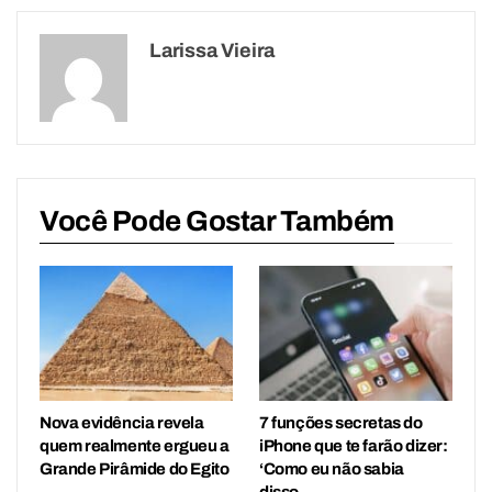
Larissa Vieira
Você Pode Gostar Também
Nova evidência revela
7 funções secretas do
quem realmente ergueu a
iPhone que te farão dizer:
Grande Pirâmide do Egito
‘Como eu não sabia