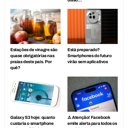
disso…
Estações de vinagre são
Está preparado?
quase obrigatórias nas
Smartphones do futuro
praias deste país. Por
virão sem aplicativos
quê?
Galaxy S3 hoje: quanto
⚠️ Atenção! Facebook
custaria o smartphone
emite alerta para todos os