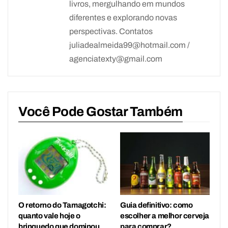
livros, mergulhando em mundos
diferentes e explorando novas
perspectivas. Contatos
juliadealmeida99@hotmail.com /
agenciatexty@gmail.com
Você Pode Gostar Também
O retorno do Tamagotchi:
Guia definitivo: como
quanto vale hoje o
escolher a melhor cerveja
brinquedo que dominou
para comprar?