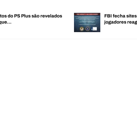
tos do PS Plus são revelados
FBI fecha sites
 que…
jogadores re