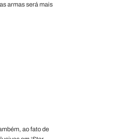
as armas será mais
também, ao fato de
lusivas em ‘Star