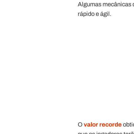
Algumas mecânicas d
rápido e ágil.
O
valor recorde
obti
que os jogadores ter