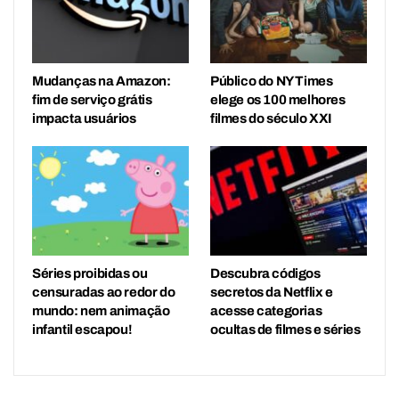
Mudanças na Amazon:
Público do NY Times
fim de serviço grátis
elege os 100 melhores
impacta usuários
filmes do século XXI
Séries proibidas ou
Descubra códigos
censuradas ao redor do
secretos da Netflix e
mundo: nem animação
acesse categorias
infantil escapou!
ocultas de filmes e séries