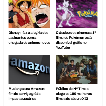
Disney+ faz a alegria dos
Clássico dos cinemas: 1º
assinantes com a
filme de Pokémon está
chegada de animes novos
disponível grátis no
YouTube
Mudanças na Amazon:
Público do NY Times
fim de serviço grátis
elege os 100 melhores
impacta usuários
filmes do século XXI