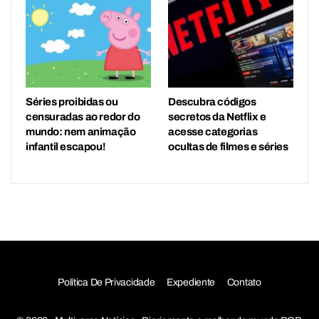
Séries proibidas ou
Descubra códigos
censuradas ao redor do
secretos da Netflix e
mundo: nem animação
acesse categorias
infantil escapou!
ocultas de filmes e séries
Política De Privacidade
Expediente
Contato