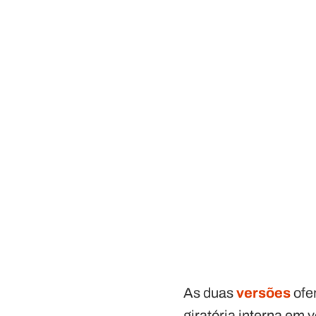
As duas
versões
ofe
giratória interna em