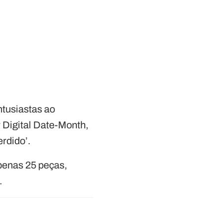
ntusiastas ao
 Digital Date-Month,
rdido’.
penas 25 peças,
.