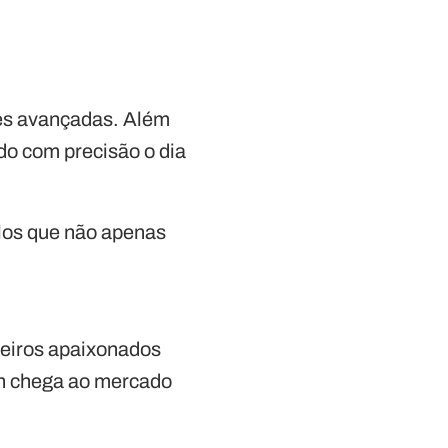
des avançadas. Além
ndo com precisão o dia
elos que não apenas
ileiros apaixonados
th chega ao mercado