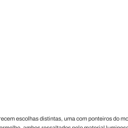
recem escolhas distintas, uma com ponteiros do mo
 vermelho, ambos ressaltados pelo material lumines