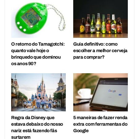
O retorno do Tamagotchi:
Guia definitivo: como
quanto vale hoje o
escolher a melhor cerveja
brinquedo que dominou
para comprar?
os anos 90?
Regra da Disney que
5 maneiras de fazer renda
estava debaixo do nosso
extra com ferramentas do
nariz está fazendo fãs
Google
surtarem