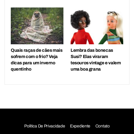
Quais raças de cães mais
Lembra das bonecas
sofrem com o frio? Veja
Susi? Elas viraram
dicas para um inverno
tesouros vintage e valem
quentinho
uma boa grana
Política De Privacidade
Expediente
Contato