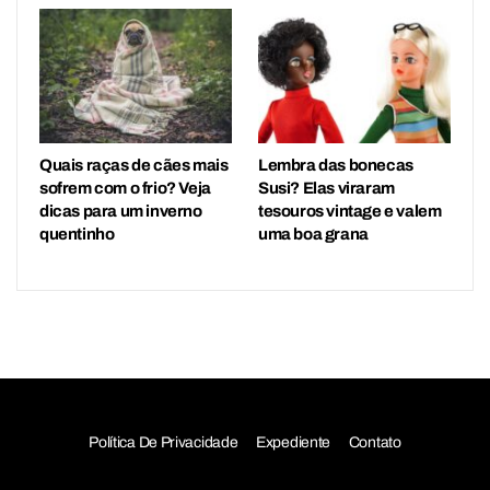
Quais raças de cães mais
Lembra das bonecas
sofrem com o frio? Veja
Susi? Elas viraram
dicas para um inverno
tesouros vintage e valem
quentinho
uma boa grana
Política De Privacidade
Expediente
Contato