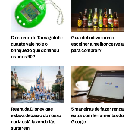
O retorno do Tamagotchi:
Guia definitivo: como
quanto vale hoje o
escolher a melhor cerveja
brinquedo que dominou
para comprar?
os anos 90?
Regra da Disney que
5 maneiras de fazer renda
estava debaixo do nosso
extra com ferramentas do
nariz está fazendo fãs
Google
surtarem